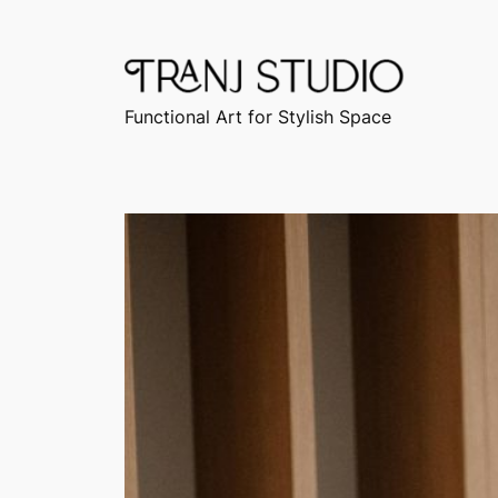
Chuyển
đến
phần
nội
Functional Art for Stylish Space
dung