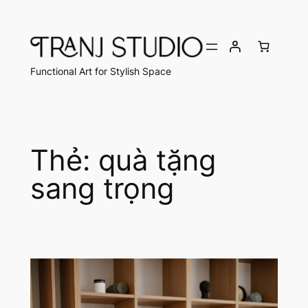
Chuyển
đến
phần
nội
Functional Art for Stylish Space
dung
Thẻ:
quà tặng
sang trọng