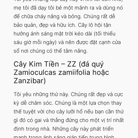
mẹ tôi đã dạy tôi bẻ một mảnh ra và dùng nó
để chữa cháy nắng và bỏng. Chúng rất dễ
bảo quản, đẹp và hữu ích. Cây lô hội tận
hưởng ánh sáng mặt trời kéo dài (tối thiểu
sáu giờ mỗi ngày) và nên được đặt cạnh cửa
sổ nơi chúng có thể tắm nắng.
Cây Kim Tiền – ZZ (đá quý
Zamioculcas zamiifolia hoặc
Zanzibar)
Tôi yêu những thứ này. Chúng rất đẹp và cực
kỳ dễ chăm sóc. Chúng là một lựa chọn thay
thế tuyệt vời cho cây lưỡi hổ nếu bạn cần thứ
gì đó có gai và thẳng đứng cho một vị trí nhất
định trong nhà. Những cây này phát triển
mạnh trong ánh sáng gián tiếp trung bình