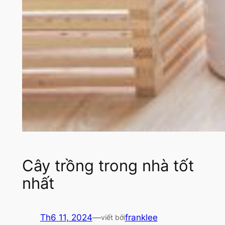
Cây trồng trong nhà tốt
nhất
Th6 11, 2024
—
franklee
viết bởi