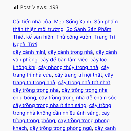
Post Views:
498
Cải tiến nhà cửa
Mẹo Sống Xanh
Sản phẩm
thân thiện môi trường
So Sánh Sản Phẩm
Thiết kế sân hiên
Thủ công vườn
Trang Trí
Ngoài Trời
cây cảnh mini
, 
cây cảnh trong nhà
, 
cây cảnh
văn phòng
, 
cây để bàn làm việc
, 
cây lọc
không khí
, 
cây phong thủy trong nhà
, 
cây
trang trí nhà cửa
, 
cây trang trí nội thất
, 
cây
trang trí trong nhà
, 
cây trong nhà tốt nhất
, 
cây trồng trong nhà
, 
cây trồng trong nhà
chịu bóng
, 
cây trồng trong nhà dễ chăm sóc
, 
cây trồng trong nhà ít ánh sáng
, 
cây trồng
trong nhà không cần nhiều ánh sáng
, 
cây
trồng trong phòng
, 
cây trồng trong phòng
khách
, 
cây trồng trong phòng ngủ
, 
cây xanh