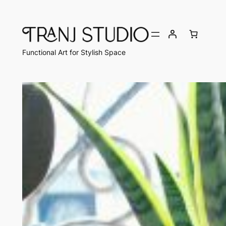
Chuyển
đến
phần
nội
Functional Art for Stylish Space
dung