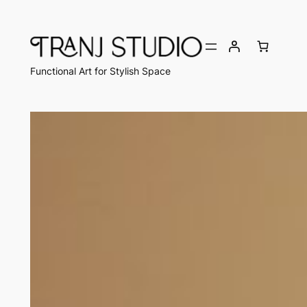
Chuyển
đến
phần
nội
Functional Art for Stylish Space
dung