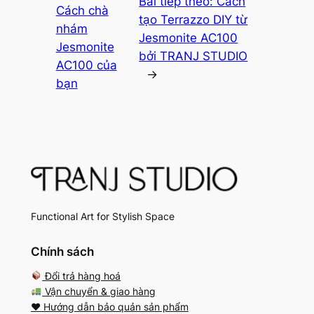
Bài tiếp theo:
Cách
Cách chà
tạo Terrazzo DIY từ
nhám
Jesmonite AC100
Jesmonite
bởi TRANJ STUDIO
AC100 của
→
bạn
Functional Art for Stylish Space
Chính sách
Đổi trả hàng hoá
Vận chuyển & giao hàng
♥️ Hướng dẫn bảo quản sản phẩm