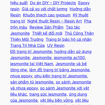
hiệu suất
Dự án DIY – DIY Projects
Epoxy
resin
Giá cả so với chất lượng
Hướng dẫn
Resin
Khuôn thạch cao gypsum
Kỹ thuật
trang trí
Nghệ thuật Resin – Resin Art
Pha
trộn màu
Review Sản Phẩm
Tạo tác
Jesmonite
Thiết kế đổi mới
Thủ Công Thân
Thiện Môi Trường
Trang bị bảo hộ cá nhân
Trang Trí Nhà Cửa
UV Resin
Đồ trang trí Jesmonite
, 
hướng dẫn sử dụng
Jesmonite
, 
Jesmonite
, 
jesmonite ac100
, 
jesmonite tại Việt Nam
, 
Jesmonite và bê
tông nhẹ
, 
làm đồ trang trí bằng Jesmonite
, 
nhựa epoxy
, 
phụ kiện trang trí Jesmonite
, 
sản phẩm từ jesmonite
, 
so sánh Jesmonite
và nhựa epoxy
, 
so sánh Jesmonite với vật
liệu khác
, 
trang sức jesmonite
, 
ứng dụng
của Jesmonite
, 
vật liệu bền vững
, 
vật liệu