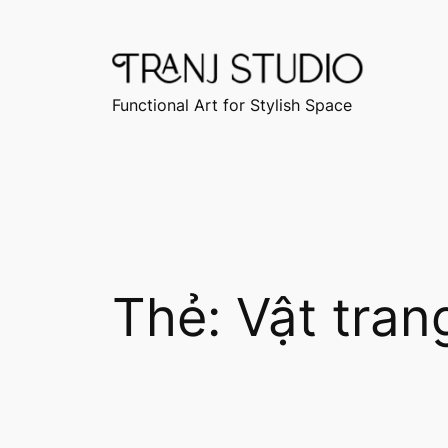
Chuyển
đến
phần
nội
Functional Art for Stylish Space
dung
Thẻ:
Vật tran