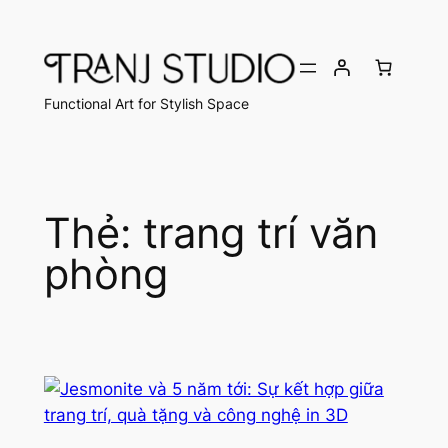
Chuyển
đến
phần
nội
Functional Art for Stylish Space
dung
Thẻ:
trang trí văn
phòng