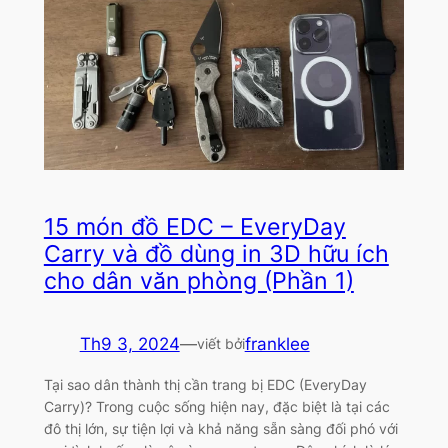
15 món đồ EDC – EveryDay
Carry và đồ dùng in 3D hữu ích
cho dân văn phòng (Phần 1)
Th9 3, 2024
—
franklee
viết bởi
Tại sao dân thành thị cần trang bị EDC (EveryDay
Carry)? Trong cuộc sống hiện nay, đặc biệt là tại các
đô thị lớn, sự tiện lợi và khả năng sẵn sàng đối phó với