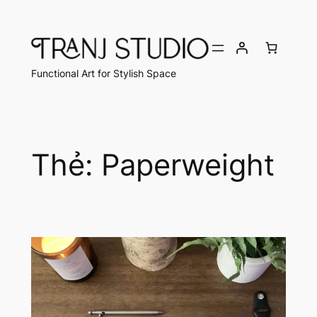
Chuyển
đến
phần
nội
Functional Art for Stylish Space
dung
Thẻ:
Paperweight