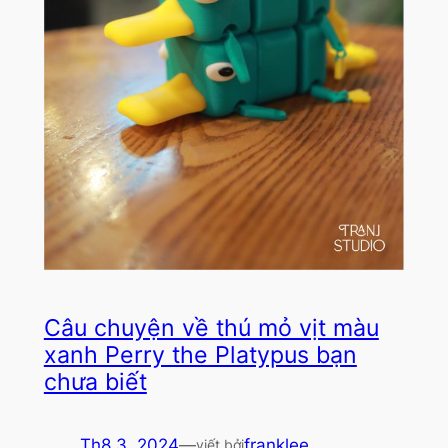
Câu chuyện về thú mỏ vịt màu
xanh Perry the Platypus bạn
chưa biết
Th8 3, 2024
—
franklee
viết bởi