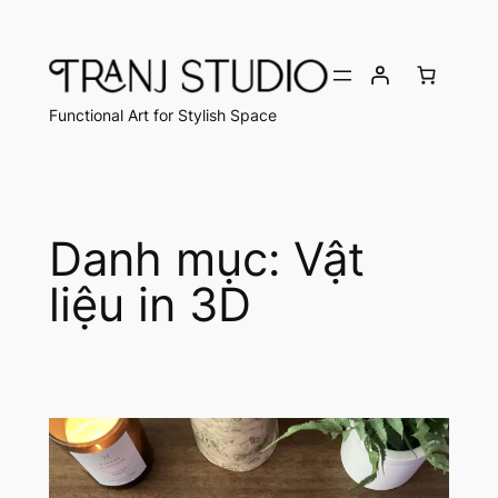
Chuyển
đến
phần
nội
Functional Art for Stylish Space
dung
Danh mục:
Vật
liệu in 3D