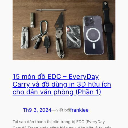
15 món đồ EDC – EveryDay
Carry và đồ dùng in 3D hữu ích
cho dân văn phòng (Phần 1)
Th9 3, 2024
—
franklee
viết bởi
Tại sao dân thành thị cần trang bị EDC (EveryDay
Carry)? Trong cuộc sống hiện nay, đặc biệt là tại các